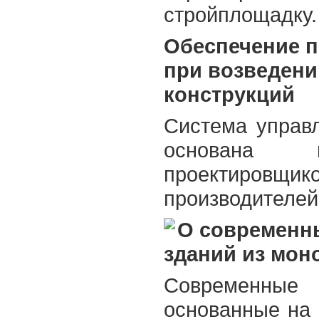
стройплощадку
Обеспечение п
при возведен
конструкций
Cистема управ
основана 
проектировщи
производителей
О современн
зданий из мон
Современны
основанные на 