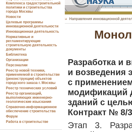
Комплекса градостроительной
политики и строительства
города Москвы
Новости
Направления инновационной деяте
Целевые программы
инновационной деятельности
Монол
Инновационная деятельность
Нормативные и
регламентирующие
строительную деятельность
документы
Библиотека
Разработка и 
Организации
Персоналии
и возведения 
Реестр новой техники,
применяемой в строительстве
(реконструкции) объектов
с применение
городского заказа г. Москвы
Реестр технических условий
модификаций д
Реестр организаций,
выполняющих инженерно-
зданий с цель
геологические изыскания
Справочно-информационное
Контракт № 8/3
обеспечение строительства
Форум
Работа в строительстве
Этап 3. Разра