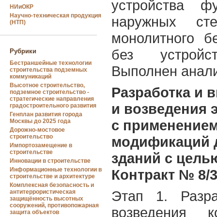
устройства ф
НИиОКР
Научно-техническая продукция
наружных ст
(НТП)
монолитного б
без устройс
Рубрики
Бестраншейные технологии
Выполнен анализ
строительства подземных
коммуникаций
Высотное строительство,
Разработка и 
подземное строительство -
стратегические направления
и возведения 
градостроительного развития
Генплан развития города
с применение
Москвы до 2025 года
Дорожно-мостовое
строительство
модификаций д
Импортозамещение в
строительстве
зданий с цель
Инновации в строительстве
Информационные технологии в
Контракт № 8/3
строительстве и архитектуре
Комплексная безопасность и
Этап 1. Разра
антитеррористическая
защищённость высотных
сооружений, противопожарная
возведения к
защита объектов