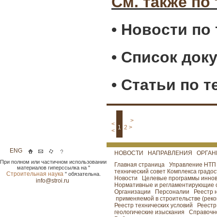
См. также по 
• Новости по
• Список док
• Статьи по 
>
<
1
2
>
<
ENG
НОВОСТИ
НАПРАВЛЕНИЯ
ОРГА
При полном или частичном использовании
Главная страница
Управление НТ
материалов гиперссылка на "
технический совет Комплекса градо
Строительная наука
" обязательна.
Новости
Целевые программы инно
info@stroi.ru
Нормативные и регламентирующие 
Организации
Персоналии
Реестр 
применяемой в строительстве (рекон
Реестр технических условий
Реестр
геологические изыскания
Справочн