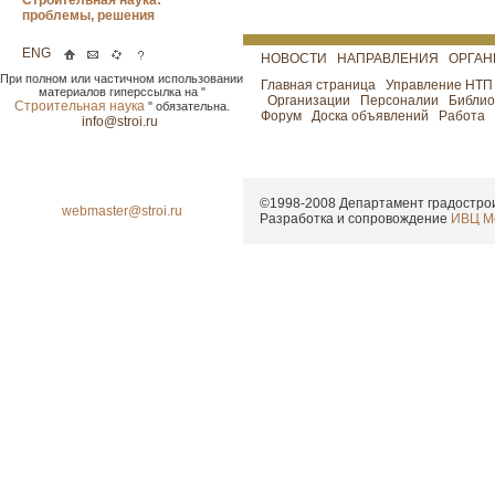
Строительная наука:
проблемы, решения
ENG
НОВОСТИ
НАПРАВЛЕНИЯ
ОРГА
При полном или частичном использовании
Главная страница
Управление НТ
материалов гиперссылка на "
Организации
Персоналии
Библио
Строительная наука
" обязательна.
Форум
Доска объявлений
Работа
info@stroi.ru
©1998-2008
Департамент градострои
webmaster@stroi.ru
Разработка и сопровождение
ИВЦ М