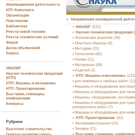
Инновационная деятельность
НТС Комплекса
Организации
Направления инновационной деяте
Персоналии
Библиотека
•
НИиОКР
(532)
Реестр новой техники
•
Научно-техническая продукция 
Реестр технических условий
• Технические решения (39)
Форум
• Опытные образцы (8)
Доска объявлений
• Методики (23)
Работа
• Технологии (60)
• Нормы (11)
• Материалы (88)
НИиОКР
• Изделия (3)
Научно-техническая продукция
•
HTП: Машины и механизмы
(223
(НТП)
• для земляных и свайных работ (13
HTП: Машины и механизмы
• Машины и оборудование вертикаль
НТП: Проектирование
• Машины и оборудование для прои
Выставки, семинары,
• Машины, оборудование, инструмен
конференции
• Машины и оборудование для тран
Конкурсы
разгрузочных работ (7)
• Машины и оборудование для инж
•
НТП: Проектирование
(43)
Рубрики
• Экспериментальные (14)
• Типовое (21)
Высотное строительство
•
Выставки, семинары, конферен
Генплан развития города