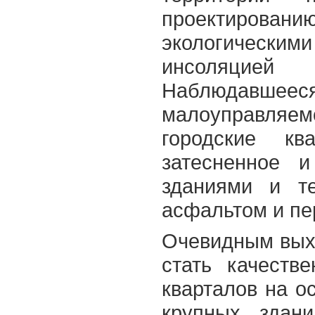
проектиров
экологическими
инсоляцией
Наблюдавше
малоуправляем
городские кв
затесненное и
зданиями и те
асфальтом и пе
Очевидным выхо
стать качеств
кварталов на о
крупных здан