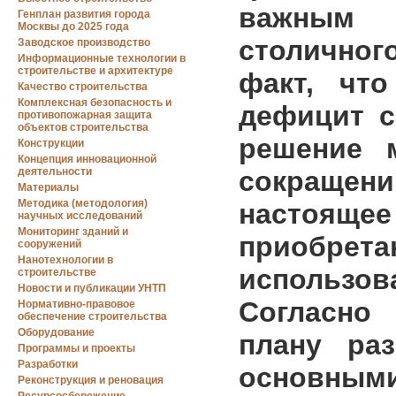
важным н
Генплан развития города
Москвы до 2025 года
столичног
Заводское производство
Информационные технологии в
строительстве и архитектуре
факт, чт
Качество строительства
Комплексная безопасность и
дефицит с
противопожарная защита
объектов строительства
решение 
Конструкции
Концепция инновационной
деятельности
сокращени
Материалы
Методика (методология)
настояще
научных исследований
Мониторинг зданий и
приобре
сооружений
Нанотехнологии в
использов
строительстве
Новости и публикации УНТП
Согласно
Нормативно-правовое
обеспечение строительства
Оборудование
плану ра
Программы и проекты
Разработки
основным
Реконструкция и реновация