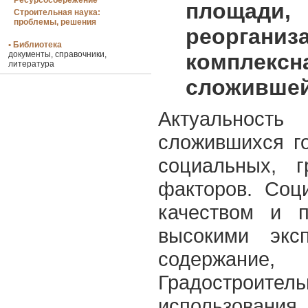
Ресурсосбережение
площади
Строительная наука:
проблемы, решения
реоргани
• Библиотека
документы, справочники,
комплекс
литература
сложившей
Актуальност
сложившихся г
социальных, г
факторов. Соц
качеством и п
высокими экс
содержание
Градостроите
использовани