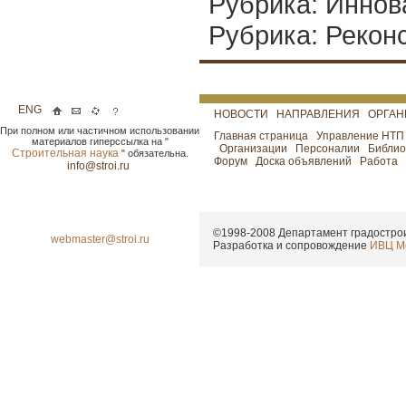
Рубрика: Иннов
Рубрика: Рекон
ENG
НОВОСТИ
НАПРАВЛЕНИЯ
ОРГА
При полном или частичном использовании
Главная страница
Управление НТ
материалов гиперссылка на "
Организации
Персоналии
Библио
Строительная наука
" обязательна.
Форум
Доска объявлений
Работа
info@stroi.ru
©1998-2008
Департамент градострои
webmaster@stroi.ru
Разработка и сопровождение
ИВЦ М