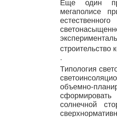
Еще один пр
мегаполисе пр
естественн
светонасы
эксперимента
строительство 
.
Типология свет
светоинсоляци
объемно-план
сформировать
солнечной сто
сверхнорматив