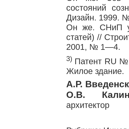
состояний созн
Дизайн. 1999. 
Он же. СНиП у
статей) // Стро
2001, № 1—4.
3)
Патент RU № 3
Жилое здание.
А.Р. Введенс
О.В. Кали
архитектор