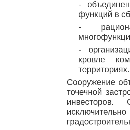
- объедине
функций в с
- рацион
многофункци
- организа
кровле ко
территориях.
Сооружение объ
точечной застр
инвесторов.
исключитель
градостроите