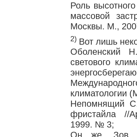
Роль высотного
массовой застр
Москвы. М., 200
2)
Вот лишь нек
Оболенский Н
светового клим
энергосбере
Международно
климатологии (М
Непомнящий С.
фристайла //А
1999. № 3;
Он же. Зов а