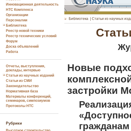
Инновационная деятельность
НТС Комплекса
Организации
Библиотека
|
Статьи из научных изд
Персоналии
Библиотека
Стать
Реестр новой техники
Реестр технических условий
Форум
Жу
Доска объявлений
Работа
Новые подх
Отчеты, выступления,
доклады, интервью
Статьи из научных изданий
комплексной
Статьи из СМИ
Законодательство
застройки М
Нормативная база
Материалы конференций,
семинаров, симпозиумов
Реализац
Протоколы НТС
«Доступ
граждана
Рубрики
Высотное строительство