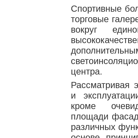
Спортивные бол
торговые галер
вокруг един
высококачестве
дополнитель
светоинсоляци
центра.
Рассматривая э
и эксплуатаци
кроме очевид
площади фасадо
различных функ
основе принци