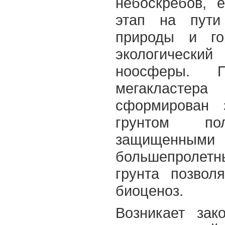
небоскребов, 
этап на пути
природы и го
экологически
ноосферы. 
мегакластер
сформирован 
грунтом по
защищенными
большепролетн
грунта позвол
биоценоз.
Возникает зак