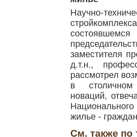
Научно-технич
стройкомпле
состоявше
председат
заместителя п
д.т.н., профе
рассмотрел воз
в столичном
новаций, отве
Национальног
жилье - гражда
См. также по 