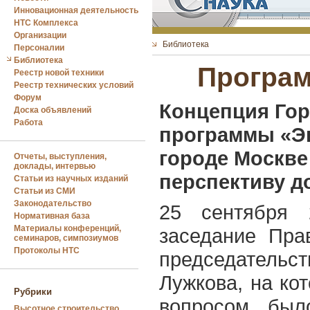
Инновационная деятельность
НТС Комплекса
Организации
Библиотека
Персоналии
Библиотека
Програм
Реестр новой техники
Реестр технических условий
Форум
Концепция Гор
Доска объявлений
Работа
программы «Э
городе Москве н
Отчеты, выступления,
доклады, интервью
перспективу до
Статьи из научных изданий
Статьи из СМИ
Законодательство
25 сентября 
Нормативная база
Материалы конференций,
заседание Пра
семинаров, симпозиумов
Протоколы НТС
председательс
Лужкова, на ко
Рубрики
вопросом был
Высотное строительство