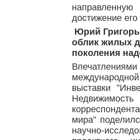
направленн
достижение его
Юрий Григорь
облик жилых 
поколения над
Впечатлени
международно
выставки "Инве
Недвижи
корреспонден
мира" поделилс
научно-исс