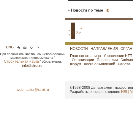
• Новости по теме
>
<
1
2
>
<
ENG
НОВОСТИ
НАПРАВЛЕНИЯ
ОРГА
При полном или частичном использовании
Главная страница
Управление НТ
материалов гиперссылка на "
Организации
Персоналии
Библио
Строительная наука
" обязательна.
Форум
Доска объявлений
Работа
info@stroi.ru
©1998-2008
Департамент градострои
webmaster@stroi.ru
Разработка и сопровождение
ИВЦ М