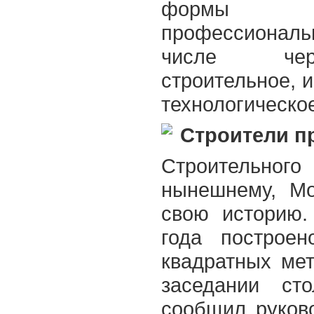
формы с
профессиональ
числе чере
строительное, 
технологическо
Строители п
Строительно
нынешнему, Мо
свою историю.
года построе
квадратных ме
заседании сто
сообщил руков