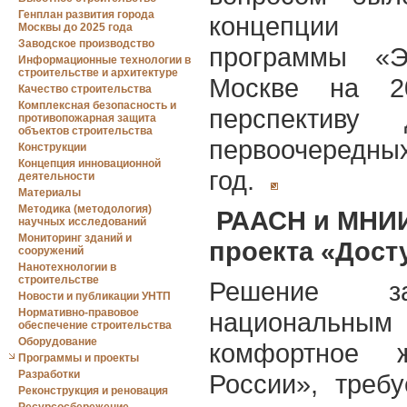
Генплан развития города
концепции 
Москвы до 2025 года
Заводское производство
программы «Э
Информационные технологии в
строительстве и архитектуре
Москве на 2
Качество строительства
Комплексная безопасность и
перспектив
противопожарная защита
объектов строительства
первоочередны
Конструкции
Концепция инновационной
год.
деятельности
Материалы
Методика (методология)
РААСН и МНИИ
научных исследований
Мониторинг зданий и
проекта «Дост
сооружений
Нанотехнологии в
строительстве
Решение за
Новости и публикации УНТП
Нормативно-правовое
национальным 
обеспечение строительства
Оборудование
комфортное 
Программы и проекты
Разработки
России», требу
Реконструкция и реновация