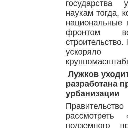
государства 
наукам тогда, 
национальные 
фронтом ве
строительство.
ускорял
крупномасштаб
Лужков уходит
разработана п
урбанизации
Правительст
рассмотреть 
подземного п