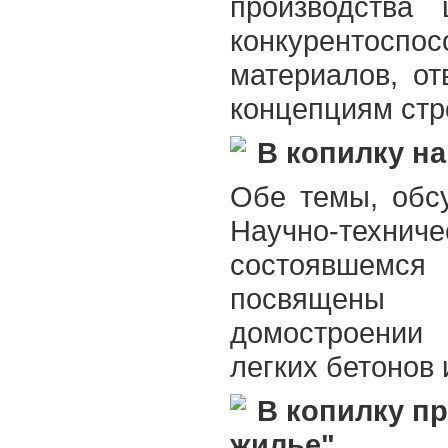
производства 
конкурентосп
материалов, о
концепциям стр
В копилку на
Обе темы, обс
Научно-технич
состоявшем
посвящены
домостроени
легких бетонов 
В копилку п
жилье"