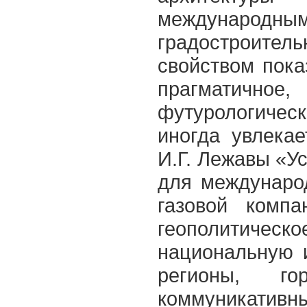
международн
градостроител
свойством пока
прагматичн
футурологиче
иногда увлекае
И.Г. Лежавы «Ус
для международ
газовой комп
геополитич
национальную 
регионы, г
коммуникатив