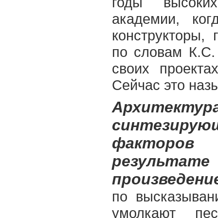
годы высоки
академии, ко
конструкторы, 
по словам К.С.
своих проекта
Сейчас это наз
Архитект
синтезиру
факторов
результат
произведен
по высказывани
умолкают пе