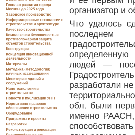
Генплан развития города
организатор и о
Москвы до 2025 года
Заводское производство
Информационные технологии в
Что удалось сд
строительстве и архитектуре
Качество строительства
последнем
Комплексная безопасность и
противопожарная защита
градостроитель
объектов строительства
Конструкции
определенную
Концепция инновационной
деятельности
людей — посе
Материалы
Методика (методология)
Градостроит
научных исследований
Мониторинг зданий и
разработали не
сооружений
Нанотехнологии в
территориальн
строительстве
Новости и публикации УНТП
обл. были перв
Нормативно-правовое
обеспечение строительства
именно РААСН, 
Оборудование
Программы и проекты
способствоват
Разработки
Реконструкция и реновация