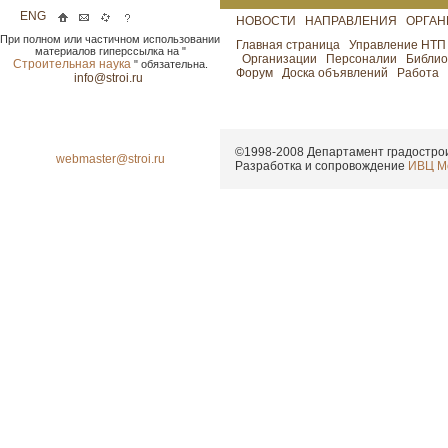
ENG
НОВОСТИ
НАПРАВЛЕНИЯ
ОРГА
При полном или частичном использовании
Главная страница
Управление НТ
материалов гиперссылка на "
Организации
Персоналии
Библио
Строительная наука
" обязательна.
Форум
Доска объявлений
Работа
info@stroi.ru
©1998-2008
Департамент градострои
webmaster@stroi.ru
Разработка и сопровождение
ИВЦ М