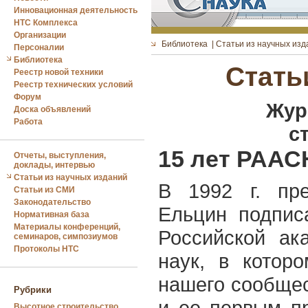
Инновационная деятельность
НТС Комплекса
Организации
Библиотека
|
Статьи из научных изд
Персоналии
Библиотека
Стать
Реестр новой техники
Реестр технических условий
Форум
Жур
Доска объявлений
Работа
с
15 лет РААС
Отчеты, выступления,
доклады, интервью
Статьи из научных изданий
В 1992 г. пр
Статьи из СМИ
Законодательство
Ельцин подпис
Нормативная база
Материалы конференций,
Российской ак
семинаров, симпозиумов
Протоколы НТС
наук, в котор
нашего сообщес
Рубрики
и ее первым п
Высотное строительство