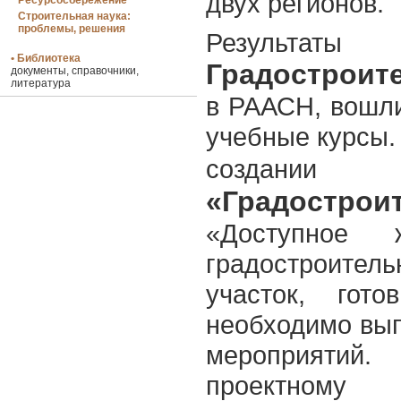
двух регионов.
Ресурсосбережение
Строительная наука:
проблемы, решения
Результат
• Библиотека
Градостроит
документы, справочники,
литература
в РААСН, вошли
учебные курсы.
создан
«Градострои
«Доступное 
градостроитель
участок, гот
необходимо вып
мероприятий
проектному